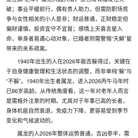
刚找老师做了补财库，希望财运更好一点！
破；事业平缓前行，偶有贵人助力，但需防职场竞
18
2小时前 来自海南
争与女性相关的小人是非；财运普通，正财稳定但
偏财谨慎，投资宜守不宜冒；感情上天喜吉星入
梦醒时分
命，单身者易遇心动对象，已婚者则需警惕“天解”星
我女儿高二叛逆，大半年不上学，一说她就要死要活
的，把我们两口子愁的不行，朋友给我推荐的慧来老
带来的关系疏离。
师，一开始我是病急乱投医，这半年来，法事一个个
做完，我女儿跟变了个人一样，不期望她能考多好的
1940年出生的人在2026年能否躲得过，关键在
大学，只要能安安稳稳的把书读了，身体心理都健健
于自身健康管理和生活状态的调整，而非单纯“躲”与
康康的我就很知足了！
“不躲”。1940年出生者属龙，进入2026丙午马年时
鹿森
：可怜天下父母心啊！
已86岁高龄。从传统角度看，这一年对老年人而言
是需格外注意的时期。尤其对于年事已高的长者，
16
3小时前 来自河北
身体机能自然衰退，免疫力下降，更容易受到季节
付深
变化和气候波动的。
我是公司人事调整，有升迁机会，但同时竞争的我们
三个，找老师的时候是抱着侥幸心理，没想到老师看
属龙的人2026年整体运势普通，吉凶参半，需