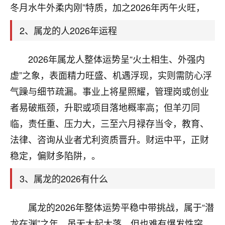
天爷会给你好好上一课的。一命二运三风水，
冬月水牛外柔内刚”特质，加之2026年丙午火旺，
哪样不服都不行！
平安是福
：我也是每年找老师化太岁，看年
2、属龙的人2026年运程
卦，认识老师3年了，都是缘分啊！
2026年属龙人整体运势呈“火土相生、外强内
19
17分钟前 来自湖北
虚”之象，表面精力旺盛、机遇浮现，实则需防心浮
心若莲花
气躁与细节疏漏。事业上将星照耀，管理岗或创业
我是做餐饮的，这两年，生意屡屡受挫，店开一家关
者易破瓶颈，升职或项目落地概率高；但羊刃同
一家，要么生意不好，生意好的就出事。前些年攒的
家底快败光了，真是倒霉！我也想找人看看到底怎么
临，责任重、压力大，三至六月禄存当令，教育、
回事？
法律、咨询从业者尤利资质晋升。财运中平，正财
稳定，偏财多陷阱，。
鹿森
：你可以找老师看看，人有时不服命不行
啊！
3、属龙的2026有什么
太阳当空赵
：我也做餐饮的，生意不算大，但
是我从找店开始都是找慧来老师跟进的，选
址、风水、还有开业日子，哪哪都看了，虽然
属龙的2026年整体运势平稳中带挑战，属于“潜
大环境不好，但是我家生意还可以，前几天又
龙在渊”之年，虽无大起大落，但也难有爆发性突