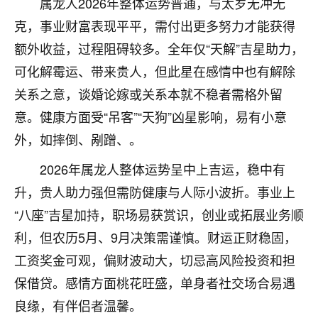
属龙人2026年整体运势普通，与太岁无冲无
不由人！
克，事业财富表现平平，需付出更多努力才能获得
9
额外收益，过程阻碍较多。全年仅“天解”吉星助力，
1天前 来自四川
可化解霉运、带来贵人，但此星在感情中也有解除
金白水清
关系之意，谈婚论嫁或关系本就不稳者需格外留
我也想找老师看看，有没有人给个联系方式的啊？
意。健康方面受“吊客”“天狗”凶星影响，易有小意
鹿森
：慧来老师微信：gjsy0624
外，如摔倒、剐蹭、。
12
1天前 来自江西
2026年属龙人整体运势呈中上吉运，稳中有
升，贵人助力强但需防健康与人际小波折。事业上
青春168
“八座”吉星加持，职场易获赏识，创业或拓展业务顺
我也想要，我也想要！
15
2天前 来自山西
利，但农历5月、9月决策需谨慎。财运正财稳固，
工资奖金可观，偏财波动大，切忌高风险投资和担
Jessica李
保借贷。感情方面桃花旺盛，单身者社交场合易遇
老师做不做超度法事？我想给我奶奶做超度，她今年
良缘，有伴侣者温馨。
刚去世了。