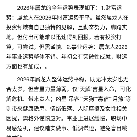
2026年属龙的全年运势表现如下：1.财富运
七零老顽童
：我母亲前年离世，刚开始我经常
做梦梦见她，后来也是朋友介绍，找到慧来老
势：属龙人在2026年财富运势平平。虽然属龙人在
师，安排了超度法事，做梦再也没有梦到过
投资领域有自己独特的见解，且勤奋努力，脚踏实
了，一开始是半信半疑的，图个心安，给亡母
地，但付出可能难以迅速得到回报。若有投资打
超度，现在看来，人不信也不行。
算，可尝试，但需谨慎。2.事业运势：属龙人2026
11
2天前 来自云南
年事业运势整体不错。年初会有突破性成就，财运
优秀的张同学
方面也有加成，。
老师收徒吗？？我对这些很感兴趣
2026年属龙人整体运势平稳，既无冲太岁也无
15
2天前 来自山西
合太岁，但吉星力量薄弱，仅“天解”吉星入命，可化
解危机、带来贵人；凶星“吊客”“天狗”“寡宿”“月煞”等
则带来健康隐患、情绪低落、人际摩擦及女性相关
困扰，需格外谨慎应对。事业上进展缓慢，职场中
易感危机，建议踏实做事、低调谦逊，避免盲目跳