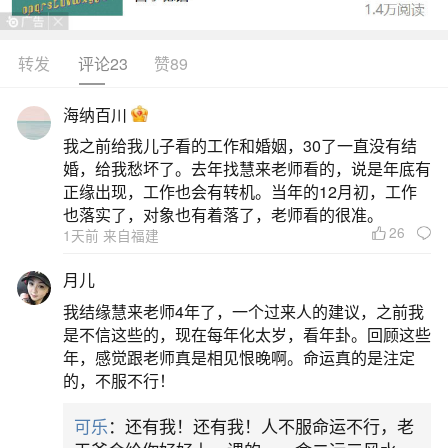
转发
评论23
赞89
生活中像1940年属龙2026年运势及运都是很常
见的问题，但是小问题不注意可能会引起大麻烦，
海纳百川
下面就这个问题给大家做一些解读：
我之前给我儿子看的工作和婚姻，30了一直没有结
婚，给我愁坏了。去年找慧来老师看的，说是年底有
1、1940年农历11月初6出生的女人在2026年几
正缘出现，工作也会有转机。当年的12月初，工作
月份运气好
也落实了，对象也有着落了，老师看的很准。
26
1天前 来自福建
1940年农历11月初6出生的女性属龙，2026年
月儿
整体运势平平，但下半年尤其农历八月（公历2026
我结缘慧来老师4年了，一个过来人的建议，之前我
年8月28日—9月26日）起运势逐步回升，九月（9
是不信这些的，现在每年化太岁，看年卦。回顾这些
年，感觉跟老师真是相见恨晚啊。命运真的是注定
月27日—10月25日）贵人运显，办事顺利，适合推
的，不服不行！
进重要事务；十月（10月26日—11月23日）正财稳
可乐
：还有我！还有我！人不服命运不行，老
中有升，家庭氛围亦趋和谐。结合命理“水气满满、