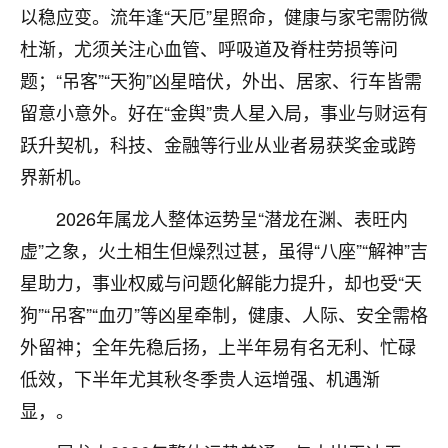
着我晋升有望，我半信半疑的按照老师建议，做了化
以稳应变。流年逢“天厄”星照命，健康与家宅需防微
太岁还有一个发钱粮，本来年前的人事调整，拖到年
杜渐，尤须关注心血管、呼吸道及脊柱劳损等问
后，我以为都没戏了，结果开年一上班，开会提拔升
职第一个就是我，职务无所谓，主要是底薪加了
题；“吊客”“天狗”凶星暗伏，外出、居家、行车皆需
3000，非常开心，无论如何，感恩感谢！🙏🏻
留意小意外。好在“金舆”贵人星入局，事业与财运有
鹿森
：恭喜升职加薪！！，请客吗？�
跃升契机，科技、金融等行业从业者易获奖金或跨
界新机。
32
12小时前 来自北京
2026年属龙人整体运势呈“潜龙在渊、表旺内
心心相印
虚”之象，火土相生但燥烈过甚，虽得“八座”“解神”吉
我身体不太好，总是病病殃殃的，去检查又没什么大
星助力，事业权威与问题化解能力提升，却也受“天
问题，反正就是不舒服。中医西医看遍了，找不到问
题，后来无意中看到有人推荐慧来老师，跟老师聊过
狗”“吊客”“血刃”等凶星牵制，健康、人际、安全需格
之后，心情豁然开朗，也听老师建议，处理了一些因
外留神；全年先稳后扬，上半年易有名无利、忙碌
果问题。今年以来，身体比以前好多，主要是心情好
低效，下半年尤其秋冬季贵人运增强、机遇渐
了，老师说境随心转，现在深有体会了。
显，。
鹿森
：是的，其实跟老师聊过之后，最大的感
触，首先就是心态会变好，万般皆是命，半点