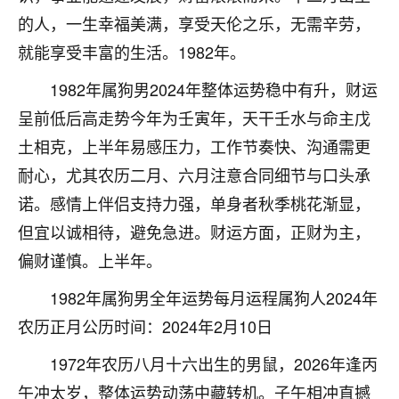
着我晋升有望，我半信半疑的按照老师建议，做了化
的人，一生幸福美满，享受天伦之乐，无需辛劳，
太岁还有一个发钱粮，本来年前的人事调整，拖到年
后，我以为都没戏了，结果开年一上班，开会提拔升
就能享受丰富的生活。1982年。
职第一个就是我，职务无所谓，主要是底薪加了
3000，非常开心，无论如何，感恩感谢！🙏🏻
1982年属狗男2024年整体运势稳中有升，财运
呈前低后高走势今年为壬寅年，天干壬水与命主戊
鹿森
：恭喜升职加薪！！，请客吗？�
土相克，上半年易感压力，工作节奏快、沟通需更
32
12小时前 来自北京
耐心，尤其农历二月、六月注意合同细节与口头承
诺。感情上伴侣支持力强，单身者秋季桃花渐显，
心心相印
但宜以诚相待，避免急进。财运方面，正财为主，
我身体不太好，总是病病殃殃的，去检查又没什么大
问题，反正就是不舒服。中医西医看遍了，找不到问
偏财谨慎。上半年。
题，后来无意中看到有人推荐慧来老师，跟老师聊过
之后，心情豁然开朗，也听老师建议，处理了一些因
1982年属狗男全年运势每月运程属狗人2024年
果问题。今年以来，身体比以前好多，主要是心情好
农历正月公历时间：2024年2月10日
了，老师说境随心转，现在深有体会了。
1972年农历八月十六出生的男鼠，2026年逢丙
鹿森
：是的，其实跟老师聊过之后，最大的感
午冲太岁，整体运势动荡中藏转机。子午相冲直撼
触，首先就是心态会变好，万般皆是命，半点