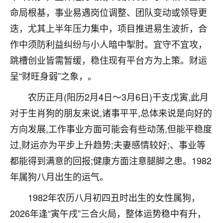
不由人！
命局根基，事业易遇岗位调整、团队变动或领导更
迭，尤其上半年压力集中，项目推进易生波折，合
9
1天前 来自四川
作中须防利益纠纷与小人暗中掣肘。宜守不宜攻，
金白水清
跳槽创业皆需暂缓，稳住现有平台方为上策。财运
我也想找老师看看，有没有人给个联系方式的啊？
呈“财旺身弱”之象，。
鹿森
：慧来老师微信：gjsy0624
农历正月(阳历2月4日～3月6日)干支戊寅,此月
对于生肖狗的朋友来说,诸事平平,总体来说是向好的
12
1天前 来自江西
方向发展,工作事业方面可能会有些动荡,但能平稳度
青春168
过,财运亦为平步上升趋势;夫妻感情较好;、事业等
我也想要，我也想要！
都能得到满意的回报;健康方面注意腿脚之患。1982
15
2天前 来自山西
年属狗八月出生的运气。
Jessica李
1982年农历八月初四丑时出生的女性属狗，
老师做不做超度法事？我想给我奶奶做超度，她今年
2026年逢“寅午戌”三合火局，整体运势稳中有升，
刚去世了。