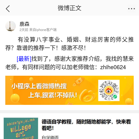
微博正文
鹿森
首页
易理笔记
正文
2天前 来自iphone客户端
有没算八字事业、婚姻、财运厉害的师父推
荐？靠谱的推荐一下！感激不尽！
1982年农历八月十六运势如何？
[最新]
找到了，感谢大家推荐介绍，我找的慧来
2026-05-29 17:19:29
4 6 赞
老师，有同样问题的可以加老师微信：zhihe0624
生活中像1982年农历八月十六运势如何？都是
很常见的问题，但是小问题不注意可能会引起大麻
烦，下面就这个问题给大家做一些解读：
1、请问1982年农历8月16日是什么星座？？运
势如何？