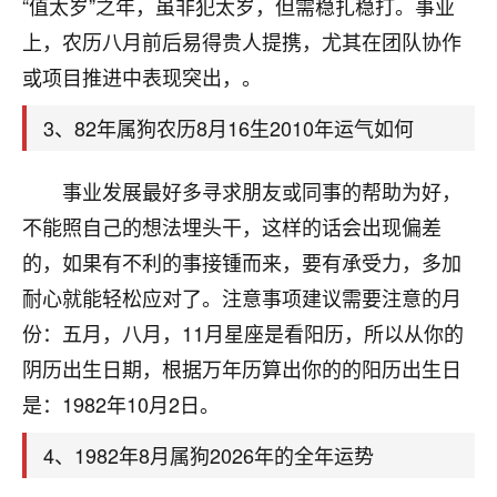
天爷会给你好好上一课的。一命二运三风水，
“值太岁”之年，虽非犯太岁，但需稳扎稳打。事业
哪样不服都不行！
上，农历八月前后易得贵人提携，尤其在团队协作
平安是福
：我也是每年找老师化太岁，看年
或项目推进中表现突出，。
卦，认识老师3年了，都是缘分啊！
3、82年属狗农历8月16生2010年运气如何
19
17分钟前 来自湖北
心若莲花
事业发展最好多寻求朋友或同事的帮助为好，
我是做餐饮的，这两年，生意屡屡受挫，店开一家关
不能照自己的想法埋头干，这样的话会出现偏差
一家，要么生意不好，生意好的就出事。前些年攒的
的，如果有不利的事接锺而来，要有承受力，多加
家底快败光了，真是倒霉！我也想找人看看到底怎么
回事？
耐心就能轻松应对了。注意事项建议需要注意的月
份：五月，八月，11月星座是看阳历，所以从你的
鹿森
：你可以找老师看看，人有时不服命不行
阴历出生日期，根据万年历算出你的的阳历出生日
啊！
太阳当空赵
：我也做餐饮的，生意不算大，但
是：1982年10月2日。
是我从找店开始都是找慧来老师跟进的，选
址、风水、还有开业日子，哪哪都看了，虽然
4、1982年8月属狗2026年的全年运势
大环境不好，但是我家生意还可以，前几天又