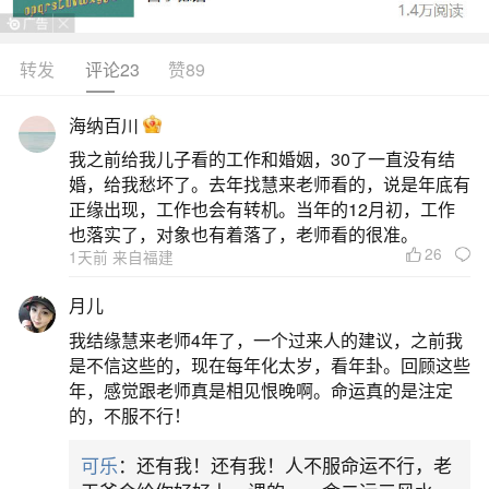
本质是阳刚、专制、具有太阳般的生气、宽宏
大量、乐观、海派、光明磊落、不拘小节、心胸开
转发
评论23
赞89
阔。不过也会有顽固、傲慢、独裁的一面。同时，
海纳百川
他们天生怀抱著崇高的悲心及同情心，对自己很有
我之前给我儿子看的工作和婚姻，30了一直没有结
自信，擅长组织事务，喜欢有秩序；能够发挥创造
婚，给我愁坏了。去年找慧来老师看的，说是年底有
的才华，使成果具有建设性、原创性，是个行动
正缘出现，工作也会有转机。当年的12月初，工作
也落实了，对象也有着落了，老师看的很准。
派。有时也相当浪漫，喜欢美丽的事并
26
1天前 来自福建
2、82年8月出生2026年运势
月儿
我结缘慧来老师4年了，一个过来人的建议，之前我
1982年8月出生的人属狗，2026年为丙午马
是不信这些的，现在每年化太岁，看年卦。回顾这些
年，整体运势平稳中带小吉，事业与财运有提升空
年，感觉跟老师真是相见恨晚啊。命运真的是注定
的，不服不行！
间，感情需多加经营，健康方面注意劳逸结合。根
据网络命理分析，1982年属狗人在2026年整体处于
可乐
：还有我！还有我！人不服命运不行，老