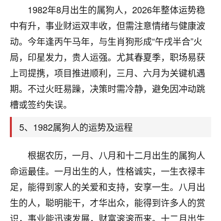
刚找老师做了补财库，希望财运更好一点！
1982年8月出生的属狗人，2026年整体运势稳
18
中有升，事业财运双丰收，但需注意情绪与健康波
2小时前 来自海南
动。今年逢丙午马年，与生肖狗形成“午戌半合”火
梦醒时分
局，印星发力，贵人运强。尤其春夏季，职场易获
我女儿高二叛逆，大半年不上学，一说她就要死要活
上司提携，项目推进顺利，三月、六月为关键机遇
的，把我们两口子愁的不行，朋友给我推荐的慧来老
师，一开始我是病急乱投医，这半年来，法事一个个
期。不过火旺易躁，决策时需冷静，避免因冲动跳
做完，我女儿跟变了个人一样，不期望她能考多好的
槽或签约失误。
大学，只要能安安稳稳的把书读了，身体心理都健健
康康的我就很知足了！
5、1982属狗人的运势及运程
鹿森
：可怜天下父母心啊！
根据农历，一月、八月和十二月出生的属狗人
16
3小时前 来自河北
命运最佳。一月出生的人，性格诚实，一生衣禄丰
付深
足，能得到家人的关爱和支持，安享一生。八月出
我是公司人事调整，有升迁机会，但同时竞争的我们
生的人，聪明能干，才华出众，能得到许多人的赏
三个，找老师的时候是抱着侥幸心理，没想到老师看
识，事业能迅速发展，财富滚滚而来。十二月出生