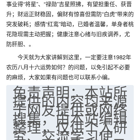
事业得“将星”、“禄勋”吉星照拂，有望担重任、获晋
七零老顽童
：我母亲前年离世，刚开始我经常
升；财运正财稳固，偏财有惊喜但需防“白虎”带来的
做梦梦见她，后来也是朋友介绍，找到慧来老
师，安排了超度法事，做梦再也没有梦到过
突发破耗；感情“红鸾”暗动，已婚者温馨，单身者桃
了，一开始是半信半疑的，图个心安，给亡母
花隐现需主动把握；健康注意心绪与旧疾调养，尤
超度，现在看来，人不信也不行。
防肝胆、。
11
2天前 来自云南
今天就为大家讲解到这里，一定要注意1982年
优秀的张同学
农历八月十六运势如何？的问题，以免引起不必要
老师收徒吗？？我对这些很感兴趣
的麻烦，大家如果有问题也可以联系小编。
15
2天前 来自山西
免责声明：本站所
提供的内容均来源
于网友提供或网络
搜集，由本站编辑
整理，仅供个人研
究、交流学习使