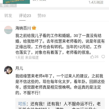
转发
评论23
赞89
生活中像为啥一个人的婚姻非常不顺？都是很
常见的问题，但是小问题不注意可能会引起大麻
海纳百川
烦，下面就这个问题给大家做一些解读：
我之前给我儿子看的工作和婚姻，30了一直没有结
婚，给我愁坏了。去年找慧来老师看的，说是年底有
一、婚姻不顺的前世因果
正缘出现，工作也会有转机。当年的12月初，工作
也落实了，对象也有着落了，老师看的很准。
26
1天前 来自福建
凡是夫妻常吵架、离婚、大龄青年感情不顺,都
是有情缘在障碍。一般这几种情况,都不是一两个情
月儿
债债主。都是多个情缘,或当行很高的情缘。算挂、
我结缘慧来老师4年了，一个过来人的建议，之前我
查查姻缘,解决不了问题。这些债主不化解度走。感
是不信这些的，现在每年化太岁，看年卦。回顾这些
年，感觉跟老师真是相见恨晚啊。命运真的是注定
情问题不会好。情缘不只障碍感情,还和人发生性行
的，不服不行！
为,敏感的有梦境,就是梦遗。有的没梦境,但早上起
可乐
：还有我！还有我！人不服命运不行，老
来很累,无力。女士内裤有分泌物。有的甚至几岁小