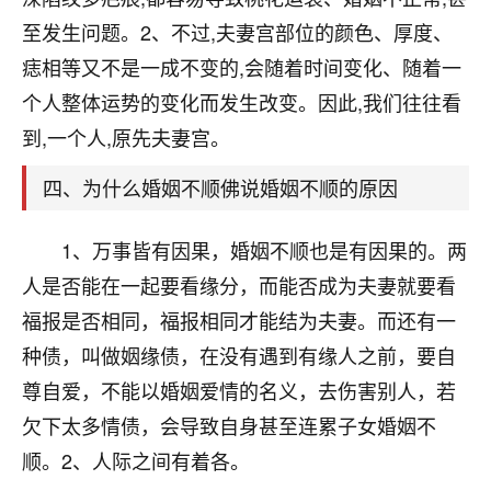
刚找老师做了补财库，希望财运更好一点！
至发生问题。2、不过,夫妻宫部位的颜色、厚度、
18
2小时前 来自海南
痣相等又不是一成不变的,会随着时间变化、随着一
个人整体运势的变化而发生改变。因此,我们往往看
梦醒时分
到,一个人,原先夫妻宫。
我女儿高二叛逆，大半年不上学，一说她就要死要活
的，把我们两口子愁的不行，朋友给我推荐的慧来老
四、为什么婚姻不顺佛说婚姻不顺的原因
师，一开始我是病急乱投医，这半年来，法事一个个
做完，我女儿跟变了个人一样，不期望她能考多好的
大学，只要能安安稳稳的把书读了，身体心理都健健
1、万事皆有因果，婚姻不顺也是有因果的。两
康康的我就很知足了！
人是否能在一起要看缘分，而能否成为夫妻就要看
鹿森
：可怜天下父母心啊！
福报是否相同，福报相同才能结为夫妻。而还有一
种债，叫做姻缘债，在没有遇到有缘人之前，要自
16
3小时前 来自河北
尊自爱，不能以婚姻爱情的名义，去伤害别人，若
付深
欠下太多情债，会导致自身甚至连累子女婚姻不
我是公司人事调整，有升迁机会，但同时竞争的我们
顺。2、人际之间有着各。
三个，找老师的时候是抱着侥幸心理，没想到老师看