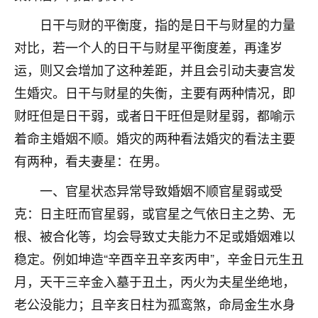
不由人！
日干与财的平衡度，指的是日干与财星的力量
对比，若一个人的日干与财星平衡度差，再逢岁
9
1天前 来自四川
运，则又会增加了这种差距，并且会引动夫妻宫发
金白水清
生婚灾。日干与财星的失衡，主要有两种情况，即
我也想找老师看看，有没有人给个联系方式的啊？
财旺但是日干弱，或者日干旺但是财星弱，都喻示
鹿森
：慧来老师微信：gjsy0624
着命主婚姻不顺。婚灾的两种看法婚灾的看法主要
有两种，看夫妻星：在男。
12
1天前 来自江西
一、官星状态异常导致婚姻不顺官星弱或受
青春168
克：日主旺而官星弱，或官星之气依日主之势、无
我也想要，我也想要！
15
根、被合化等，均会导致丈夫能力不足或婚姻难以
2天前 来自山西
稳定。例如坤造“辛酉辛丑辛亥丙申”，辛金日元生丑
Jessica李
月，天干三辛金入墓于丑土，丙火为夫星坐绝地，
老师做不做超度法事？我想给我奶奶做超度，她今年
老公没能力；且辛亥日柱为孤鸾煞，命局金生水身
刚去世了。