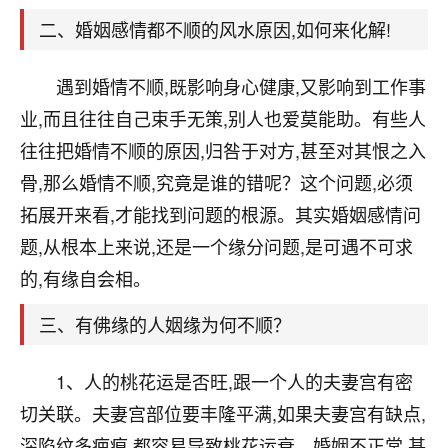
天爷会给你好好上一课的。一命二运三风水，
哪样不服都不行！
二、婚姻感情都不顺的风水原因,如何来化解!
平安是福
：我也是每年找老师化太岁，看年
卦，认识老师3年了，都是缘分啊！
遇到婚情不顺,既影响身心健康,又影响到工作事
19
业,而且往往自己束手无策,别人也爱莫能助。有些人
17分钟前 来自湖北
往往把婚情不顺的原因,归咎于对方,甚至对其恨之入
心若莲花
骨,那么婚情不顺,究竟是谁的错呢？这个问题,必须
我是做餐饮的，这两年，生意屡屡受挫，店开一家关
拓展开来看,才能找到问题的根源。其实婚姻感情问
一家，要么生意不好，生意好的就出事。前些年攒的
家底快败光了，真是倒霉！我也想找人看看到底怎么
题,从根本上来说,还是一个缘分问题,是可遇不可求
回事？
的,有缘自会相。
鹿森
：你可以找老师看看，人有时不服命不行
三、有佛缘的人姻缘为何不顺？
啊！
太阳当空赵
：我也做餐饮的，生意不算大，但
1、人的桃花运是否旺,跟一个人的夫妻宫有密
是我从找店开始都是找慧来老师跟进的，选
址、风水、还有开业日子，哪哪都看了，虽然
切关联。夫妻宫部位要丰隆平满,如果夫妻宫有缺点,
大环境不好，但是我家生意还可以，前几天又
深陷纹多疤痕,都容易导致桃花运衰、婚姻不正常,甚