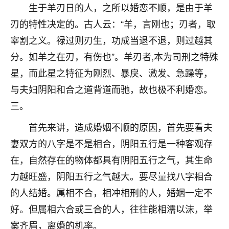
着我晋升有望，我半信半疑的按照老师建议，做了化
生于羊刃日的人，之所以婚恋不顺，是由于羊
太岁还有一个发钱粮，本来年前的人事调整，拖到年
刃的特性决定的。古人云：“羊，言刚也；刃者，取
后，我以为都没戏了，结果开年一上班，开会提拔升
职第一个就是我，职务无所谓，主要是底薪加了
宰割之义。禄过则刃生，功成当退不退，则过越其
3000，非常开心，无论如何，感恩感谢！🙏🏻
分。如羊之在刃，有伤也”。羊刃者,本为司刑之特殊
星，而此星之特征为刚烈、暴戾、激发、急躁等，
鹿森
：恭喜升职加薪！！，请客吗？�
与夫妇阴阳和合之道背道而驰，故也极不利婚恋。
32
12小时前 来自北京
三。
心心相印
首先来讲，造成婚姻不顺的原因，首先要看夫
我身体不太好，总是病病殃殃的，去检查又没什么大
妻双方的八字是不是相合，阴阳五行是一种客观存
问题，反正就是不舒服。中医西医看遍了，找不到问
题，后来无意中看到有人推荐慧来老师，跟老师聊过
在，自然存在的物体都具有阴阳五行之气，其生命
之后，心情豁然开朗，也听老师建议，处理了一些因
力越旺盛，阴阳五行之气越大。要尽量找八字相合
果问题。今年以来，身体比以前好多，主要是心情好
的人结婚。属相不合，相冲相刑的人，婚姻一定不
了，老师说境随心转，现在深有体会了。
好。但属相六合或三合的人，往往能相濡以沫，举
鹿森
：是的，其实跟老师聊过之后，最大的感
案齐眉，离婚的机率。
触，首先就是心态会变好，万般皆是命，半点