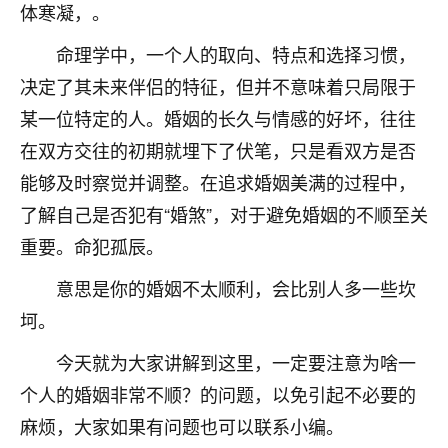
体寒凝，。
七零老顽童
：我母亲前年离世，刚开始我经常
做梦梦见她，后来也是朋友介绍，找到慧来老
命理学中，一个人的取向、特点和选择习惯，
师，安排了超度法事，做梦再也没有梦到过
决定了其未来伴侣的特征，但并不意味着只局限于
了，一开始是半信半疑的，图个心安，给亡母
某一位特定的人。婚姻的长久与情感的好坏，往往
超度，现在看来，人不信也不行。
在双方交往的初期就埋下了伏笔，只是看双方是否
11
2天前 来自云南
能够及时察觉并调整。在追求婚姻美满的过程中，
优秀的张同学
了解自己是否犯有“婚煞”，对于避免婚姻的不顺至关
老师收徒吗？？我对这些很感兴趣
重要。命犯孤辰。
15
2天前 来自山西
意思是你的婚姻不太顺利，会比别人多一些坎
坷。
今天就为大家讲解到这里，一定要注意为啥一
个人的婚姻非常不顺？的问题，以免引起不必要的
麻烦，大家如果有问题也可以联系小编。